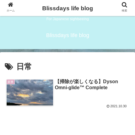
Blissdays life blog
ホーム
検索
For Japanese sightseeing
Blissdays life blog
日常
【掃除が楽しくなる】Dyson
家事
Omni-glide™ Complete
2021.10.30