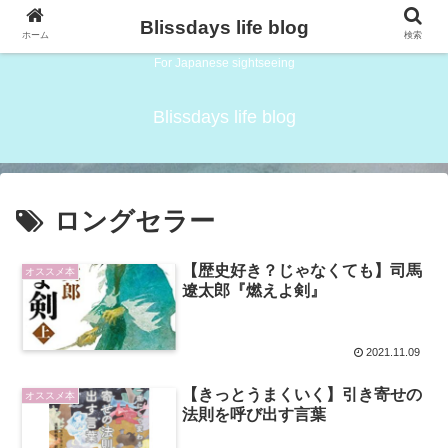
Blissdays life blog
ホーム
検索
For Japanese sightseeing
Blissdays life blog
ロングセラー
【歴史好き？じゃなくても】司馬
オススメ本
遼太郎『燃えよ剣』
2021.11.09
【きっとうまくいく】引き寄せの
オススメ本
法則を呼び出す言葉