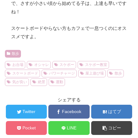
で、さすが小さい頃から始めてる子は、上達も早いです
ね！
スケートボードやらない方もカフェで一息つくのにオス
スメですよ。
散歩
お台場
オシャレ
スケボー
スケボー教室
スケートボード
パワーチャージ
屋上遊び場
散歩
気が良い
絶景
運動
シェアする
Twitter
Facebook
はてブ
Pocket
LINE
コピー