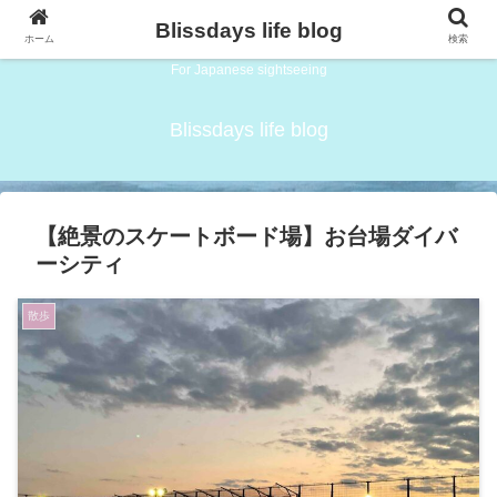
Blissdays life blog
ホーム
検索
For Japanese sightseeing
Blissdays life blog
【絶景のスケートボード場】お台場ダイバ
ーシティ
散歩